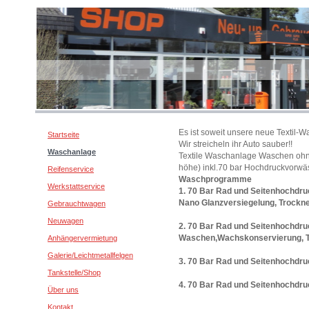
Es ist soweit unsere neue Textil-Wa
Startseite
Wir streicheln ihr Auto sauber!!
Waschanlage
Textile Waschanlage Waschen ohne
höhe) inkl.70 bar Hochdruckvorwäs
Reifenservice
Waschprogramme
Werkstattservice
1. 70 Bar Rad und Seitenhochdr
Nano Glanzversiegelung, Trockn
Gebrauchtwagen
Neuwagen
2. 70 Bar Rad und Seitenhochdru
Waschen,Wachskonservierung, 
Anhängervermietung
Galerie/Leichtmetallfelgen
3. 70 Bar Rad und Seitenhochdr
Tankstelle/Shop
4. 70 Bar Rad und Seitenhochdr
Über uns
Kontakt