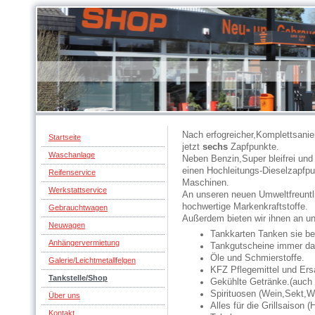
Nach erfogreicher,Komplettsanie
Startseite
jetzt
sechs
Zapfpunkte.
Waschanlage
Neben Benzin,Super bleifrei und 
einen Hochleitungs-Dieselzapfp
Reifenservice
Maschinen.
Werkstattservice
An unseren neuen Umweltfreuntli
hochwertige Markenkraftstoffe.
Gebrauchtwagen
Außerdem bieten wir ihnen an un
Neuwagen
Tankkarten Tanken sie be
Anhängervermietung
Tankgutscheine immer d
Öle und Schmierstoffe.
Galerie/Leichtmetallfelgen
KFZ Pflegemittel und Ersa
Tankstelle/Shop
Gekühlte Getränke.(auch
Spirituosen (Wein,Sekt,W
Über uns
Alles für die Grillsaison 
Kontakt