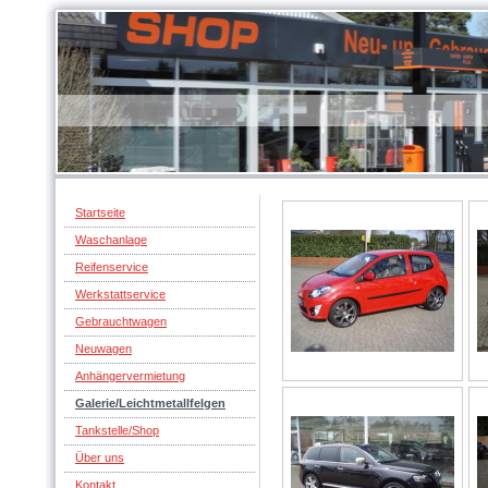
Startseite
Waschanlage
Reifenservice
Werkstattservice
Gebrauchtwagen
Neuwagen
Anhängervermietung
Galerie/Leichtmetallfelgen
Tankstelle/Shop
Über uns
Kontakt