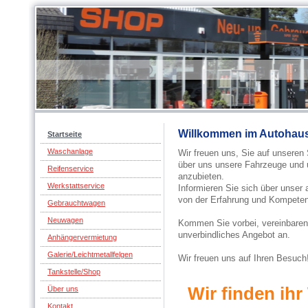
Willkommen im Autohaus
Startseite
Waschanlage
Wir freuen uns, Sie auf unseren
über uns unsere Fahrzeuge und 
Reifenservice
anzubieten.
Werkstattservice
Informieren Sie sich über unser 
von der Erfahrung und Kompete
Gebrauchtwagen
Neuwagen
Kommen Sie vorbei, vereinbaren 
unverbindliches Angebot an.
Anhängervermietung
Galerie/Leichtmetallfelgen
Wir freuen uns auf Ihren Besuch
Tankstelle/Shop
Wir finden ih
Über uns
Kontakt